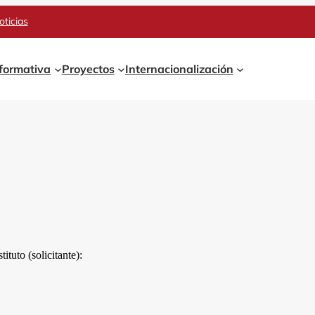
oticias
 formativa
Proyectos
Internacionalización
ituto (solicitante):