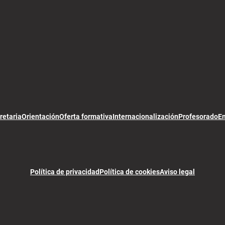
retaria
Orientación
Oferta formativa
Internacionalización
Profesorado
E
Política de privacidad
Política de cookies
Aviso legal