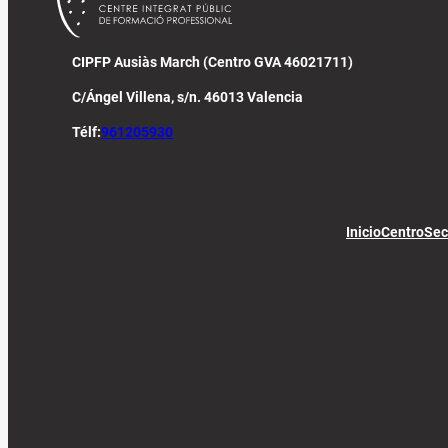
CIPFP Ausiàs March (Centro GVA 46021711)
C/Ángel Villena, s/n. 46013 Valencia
Télf:
961205930
Inicio
Centro
Sec