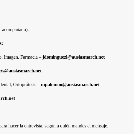
ir acompañado):
s:
rio, Imagen, Farmacia –
jdominguezl@ausiasmarch.net
lezs@ausiasmarch.net
odental, Ortoprótesis –
mpalomoo@ausiasmarch.net
rch.net
para hacer la entrevista, según a quién mandes el mensaje.