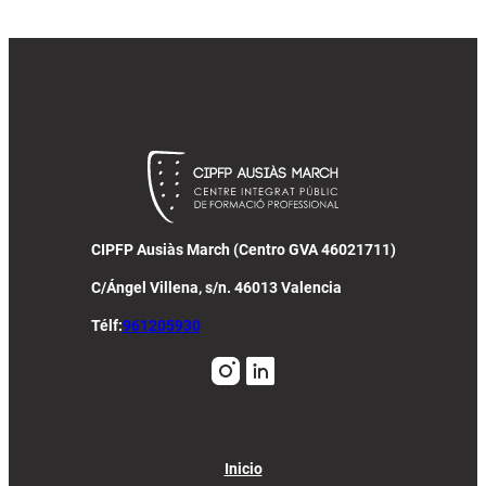
CIPFP Ausiàs March (Centro GVA 46021711)
C/Ángel Villena, s/n. 46013 Valencia
Télf:
961205930
Inicio