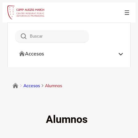
Saltar
al
contenido
Buscar
Accesos
Accesos
Alumnos
Alumnos