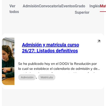
Ver
Admisión
Convocatoria
Eventos
Grado
Inglés
Mat
todos
Superior
Admisión y matrícula curso
26/27: Listados definitivos
Se ha publicado hoy en el DOGV la Resolución por
la cual se establece el calendario de admisión y de
matrícula en las enseñanzas sostenidas con fondos
, 
Admisión
Matrícula
públicos de Formación Profesional para el curso
2026-2027.