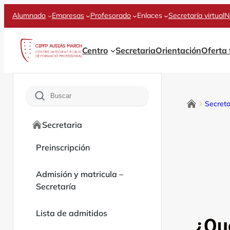
Saltar
Alumnado
Empresas
Profesorado
Enlaces
Secretaría virtual
N
al
contenido
Centro
Secretaria
Orientación
Oferta
Buscar
Secreta
Secretaria
Preinscripción
Admisión y matricula –
Secretaría
Lista de admitidos
¿Qué