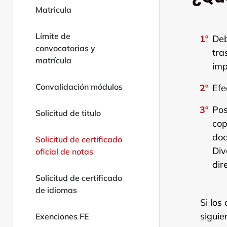
Matricula
Límite de
Deb
convocatorias y
tra
matrícula
imp
Convalidación módulos
Efe
Pos
Solicitud de titulo
cop
doc
Solicitud de certificado
Div
oficial de notas
dir
Solicitud de certificado
de idiomas
Si lo
siguie
Exenciones FE