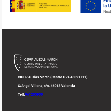
CIPFP Ausiàs March (Centro GVA 46021711)
C/Ángel Villena, s/n. 46013 Valencia
Télf:
961205930