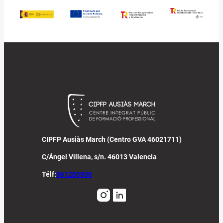
CIPFP Ausiàs March (Centro GVA 46021711)
C/Ángel Villena, s/n. 46013 Valencia
Télf:
961205930